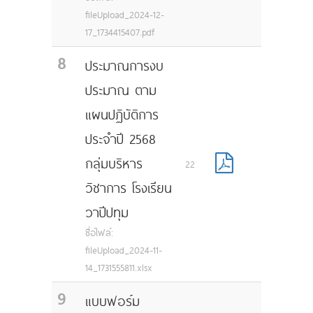
fileUpload_2024-12-
17_1734415407.pdf
8
ประมาณการงบ
ประมาณ ตาม
แผนปฏิบัติการ
ประจำปี 2568
กลุ่มบริหาร
22
วิชาการ โรงเรียน
วาปีปทุม
ชื่อไฟล์:
fileUpload_2024-11-
14_1731555811.xlsx
9
แบบฟอร์ม