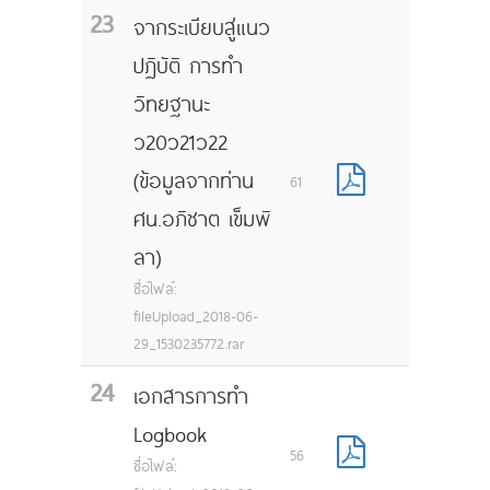
23
จากระเบียบสู่แนว
ปฏิบัติ การทำ
วิทยฐานะ
ว20ว21ว22
(ข้อมูลจากท่าน
61
ศน.อภิชาต เข็มพิ
ลา)
ชื่อไฟล์:
fileUpload_2018-06-
29_1530235772.rar
24
เอกสารการทำ
Logbook
56
ชื่อไฟล์: