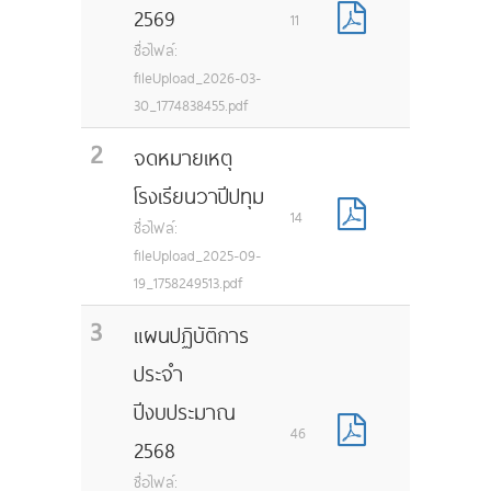
2569
11
ชื่อไฟล์:
fileUpload_2026-03-
30_1774838455.pdf
2
จดหมายเหตุ
โรงเรียนวาปีปทุม
14
ชื่อไฟล์:
fileUpload_2025-09-
19_1758249513.pdf
3
แผนปฏิบัติการ
ประจำ
ปีงบประมาณ
46
2568
ชื่อไฟล์: